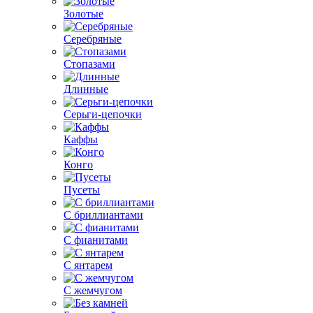
Золотые
Серебряные
Стопазами
Длинные
Серьги-цепочки
Каффы
Конго
Пусеты
С бриллиантами
С фианитами
С янтарем
С жемчугом