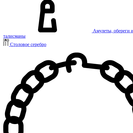
Амулеты, обереги 
талисманы
Столовое серебро