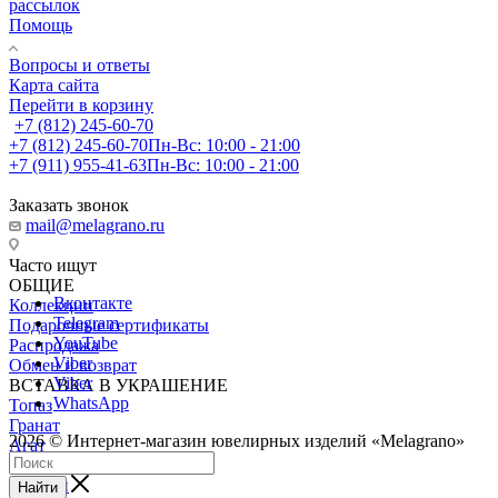
рассылок
Помощь
Вопросы и ответы
Карта сайта
Перейти в корзину
+7 (812) 245-60-70
+7 (812) 245-60-70
Пн-Вс: 10:00 - 21:00
+7 (911) 955-41-63
Пн-Вс: 10:00 - 21:00
Заказать звонок
mail@melagrano.ru
Часто ищут
ОБЩИЕ
Вконтакте
Коллекции
Telegram
Подарочные сертификаты
YouTube
Распродажа
Viber
Обмен и возврат
Viber
ВСТАВКА В УКРАШЕНИЕ
WhatsApp
Топаз
Гранат
2026 © Интернет-магазин ювелирных изделий «Melagrano»
Агат
Карат
Цитрин
Найти