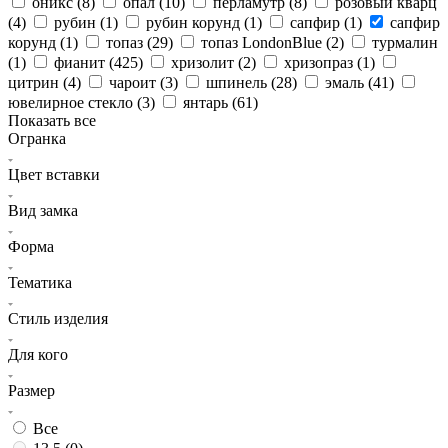
оникс (
8
)
опал (
10
)
перламутр (
8
)
розовый кварц
(
4
)
рубин (
1
)
рубин корунд (
1
)
сапфир (
1
)
сапфир
корунд (
1
)
топаз (
29
)
топаз LondonBlue (
2
)
турмалин
(
1
)
фианит (
425
)
хризолит (
2
)
хризопраз (
1
)
цитрин (
4
)
чароит (
3
)
шпинель (
28
)
эмаль (
41
)
ювелирное стекло (
3
)
янтарь (
61
)
Показать все
Огранка
Цвет вставки
Вид замка
Форма
Тематика
Стиль изделия
Для кого
Размер
Все