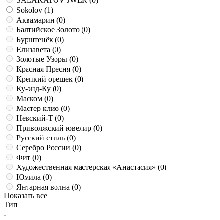
SALAKATOV JWLR (
0
)
Sokolov (
1
)
Аквамарин (
0
)
Балтийское Золото (
0
)
Бурштенёк (
0
)
Елизавета (
0
)
Золотые Узоры (
0
)
Красная Пресня (
0
)
Крепкий орешек (
0
)
Ку-энд-Ку (
0
)
Маском (
0
)
Мастер клио (
0
)
Невский-Т (
0
)
Приволжский ювелир (
0
)
Русский стиль (
0
)
Серебро России (
0
)
Фит (
0
)
Художественная мастерская «Анастасия»‎ (
0
)
Юмила (
0
)
Янтарная волна (
0
)
Показать все
Тип