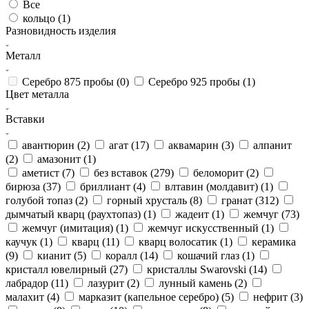
Все
кольцо (
1
)
Разновидность изделия
Металл
Серебро 875 пробы (
0
)
Серебро 925 пробы (
1
)
Цвет металла
Вставки
авантюрин (
2
)
агат (
17
)
аквамарин (
3
)
алпанит
(
2
)
амазонит (
1
)
аметист (
7
)
без вставок (
279
)
беломорит (
2
)
бирюза (
37
)
бриллиант (
4
)
влтавин (молдавит) (
1
)
голубой топаз (
2
)
горный хрусталь (
8
)
гранат (
312
)
дымчатый кварц (раухтопаз) (
1
)
жадеит (
1
)
жемчуг (
73
)
жемчуг (имитация) (
1
)
жемчуг искусственный (
1
)
каучук (
1
)
кварц (
11
)
кварц волосатик (
1
)
керамика
(
9
)
кианит (
5
)
коралл (
14
)
кошачий глаз (
1
)
кристалл ювелирный (
27
)
кристаллы Swarovski (
14
)
лабрадор (
11
)
лазурит (
2
)
лунный камень (
2
)
малахит (
4
)
марказит (капельное серебро) (
5
)
нефрит (
3
)