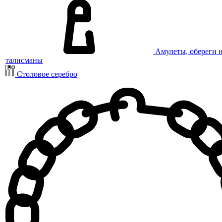
Амулеты, обереги 
талисманы
Столовое серебро