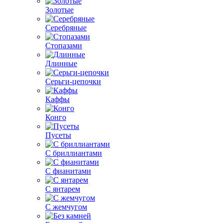
Золотые
Серебряные
Стопазами
Длинные
Серьги-цепочки
Каффы
Конго
Пусеты
С бриллиантами
С фианитами
С янтарем
С жемчугом