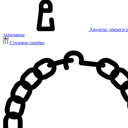
Амулеты, обереги 
талисманы
Столовое серебро