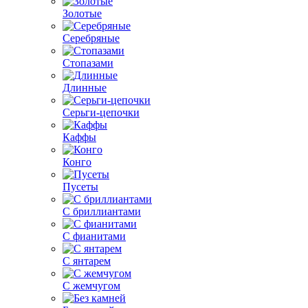
Золотые
Серебряные
Стопазами
Длинные
Серьги-цепочки
Каффы
Конго
Пусеты
С бриллиантами
С фианитами
С янтарем
С жемчугом