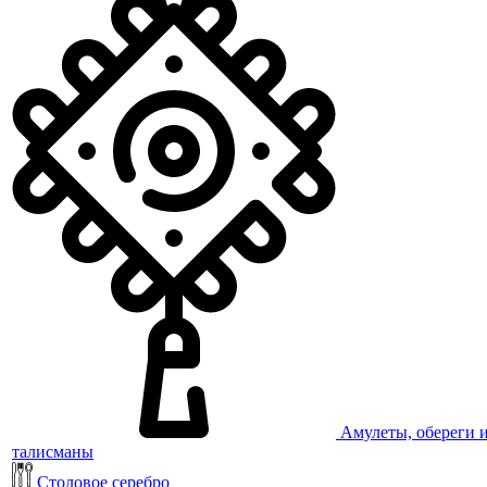
Амулеты, обереги 
талисманы
Столовое серебро