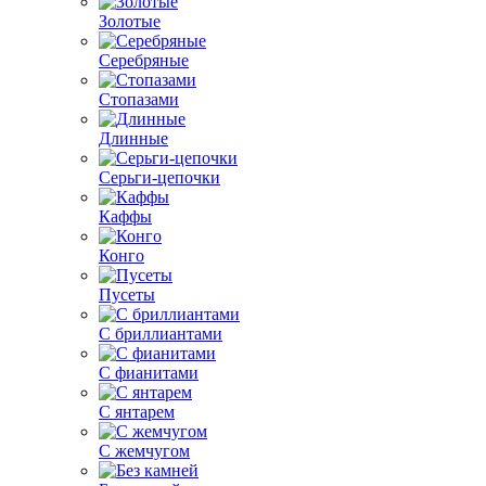
Золотые
Серебряные
Стопазами
Длинные
Серьги-цепочки
Каффы
Конго
Пусеты
С бриллиантами
С фианитами
С янтарем
С жемчугом