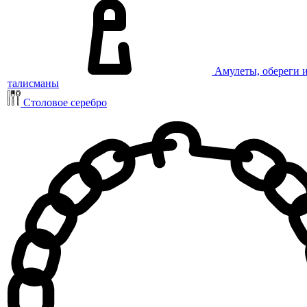
Амулеты, обереги 
талисманы
Столовое серебро