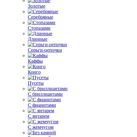
Золотые
Серебряные
Стопазами
Длинные
Серьги-цепочки
Каффы
Конго
Пусеты
С бриллиантами
С фианитами
С янтарем
С жемчугом