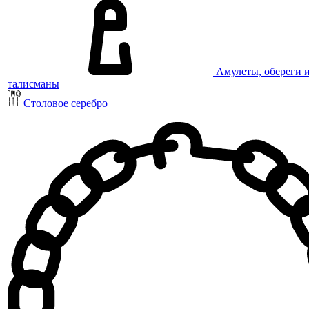
Амулеты, обереги 
талисманы
Столовое серебро