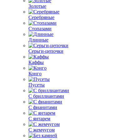
Золотые
Серебряные
Стопазами
Длинные
Серьги-цепочки
Каффы
Конго
Пусеты
С бриллиантами
С фианитами
С янтарем
С жемчугом