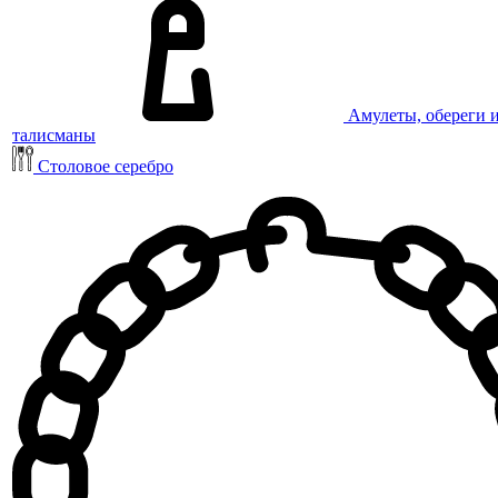
Амулеты, обереги 
талисманы
Столовое серебро