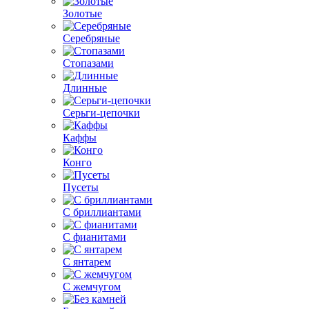
Золотые
Серебряные
Стопазами
Длинные
Серьги-цепочки
Каффы
Конго
Пусеты
С бриллиантами
С фианитами
С янтарем
С жемчугом