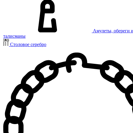
Амулеты, обереги 
талисманы
Столовое серебро