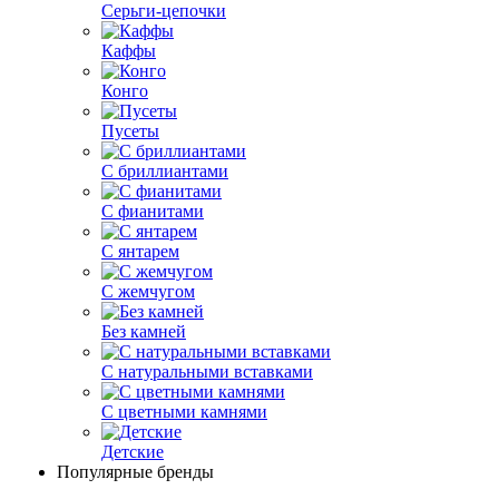
Серьги-цепочки
Каффы
Конго
Пусеты
С бриллиантами
С фианитами
С янтарем
С жемчугом
Без камней
С натуральными вставками
С цветными камнями
Детские
Популярные бренды