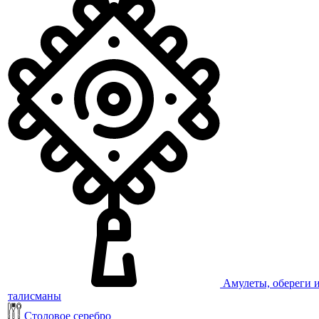
Амулеты, обереги 
талисманы
Столовое серебро