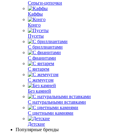
Серьги-цепочки
Каффы
Конго
Пусеты
С бриллиантами
С фианитами
С янтарем
С жемчугом
Без камней
С натуральными вставками
С цветными камнями
Детские
Популярные бренды