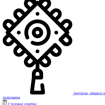
Амулеты, обереги 
талисманы
Столовое серебро