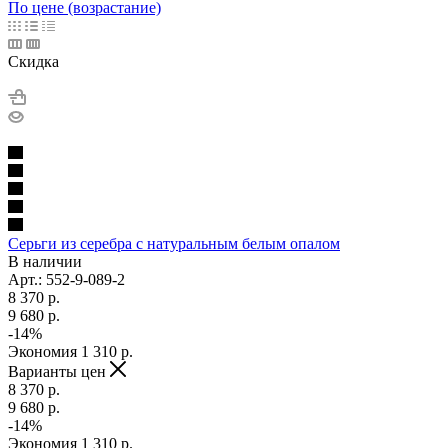
По цене (возрастание)
Скидка
Серьги из серебра с натуральным белым опалом
В наличии
Арт.: 552-9-089-2
8 370
p.
9 680
p.
-
14
%
Экономия
1 310
p.
Варианты цен
8 370
p.
9 680
p.
-
14
%
Экономия
1 310
p.