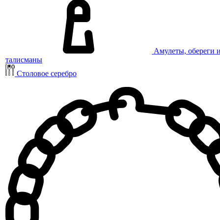
Амулеты, обереги 
талисманы
Столовое серебро