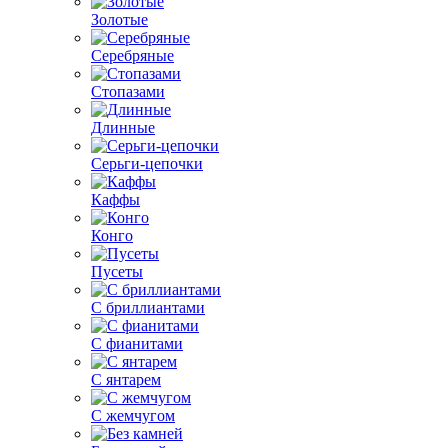
Золотые
Серебряные
Стопазами
Длинные
Серьги-цепочки
Каффы
Конго
Пусеты
С бриллиантами
С фианитами
С янтарем
С жемчугом