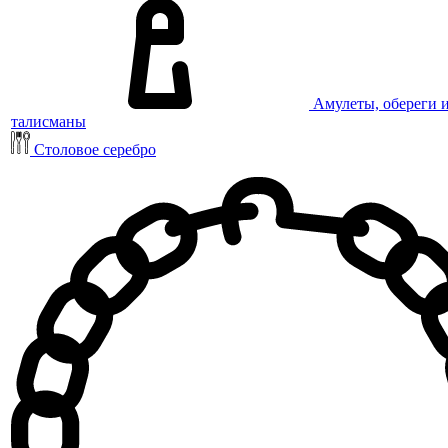
Амулеты, обереги 
талисманы
Столовое серебро