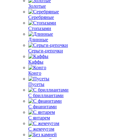
Золотые
Серебряные
Стопазами
Длинные
Серьги-цепочки
Каффы
Конго
Пусеты
С бриллиантами
С фианитами
С янтарем
С жемчугом