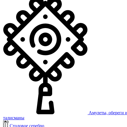
Амулеты, обереги 
талисманы
Столовое серебро