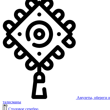
Амулеты, обереги 
талисманы
Столовое серебро