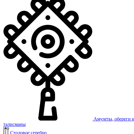
Амулеты, обереги 
талисманы
Столовое серебро