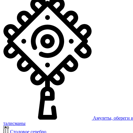
Амулеты, обереги 
талисманы
Столовое серебро