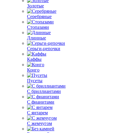
Золотые
Серебряные
Стопазами
Длинные
Серьги-цепочки
Каффы
Конго
Пусеты
С бриллиантами
С фианитами
С янтарем
С жемчугом