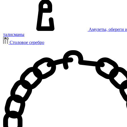
Амулеты, обереги 
талисманы
Столовое серебро