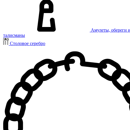
Амулеты, обереги 
талисманы
Столовое серебро