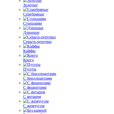
Золотые
Серебряные
Стопазами
Длинные
Серьги-цепочки
Каффы
Конго
Пусеты
С бриллиантами
С фианитами
С янтарем
С жемчугом