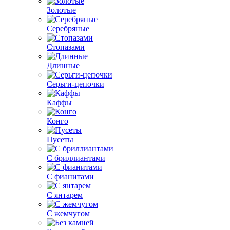
Золотые
Серебряные
Стопазами
Длинные
Серьги-цепочки
Каффы
Конго
Пусеты
С бриллиантами
С фианитами
С янтарем
С жемчугом