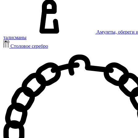
Амулеты, обереги 
талисманы
Столовое серебро