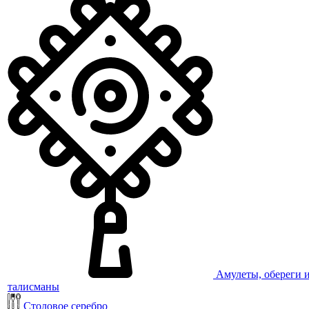
Амулеты, обереги 
талисманы
Столовое серебро