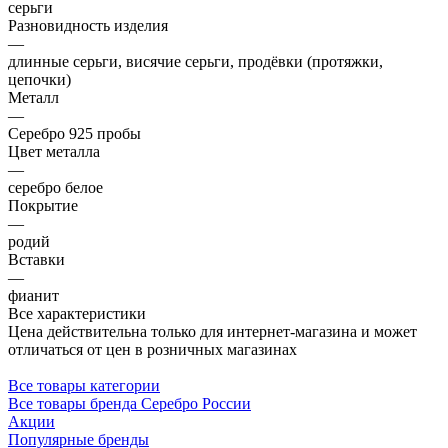
серьги
Разновидность изделия
—
длинные серьги, висячие серьги, продёвки (протяжки,
цепочки)
Металл
—
Серебро 925 пробы
Цвет металла
—
серебро белое
Покрытие
—
родий
Вставки
—
фианит
Все характеристики
Цена действительна только для интернет-магазина и может
отличаться от цен в розничных магазинах
Все товары категории
Все товары бренда Серебро России
Акции
Популярные бренды