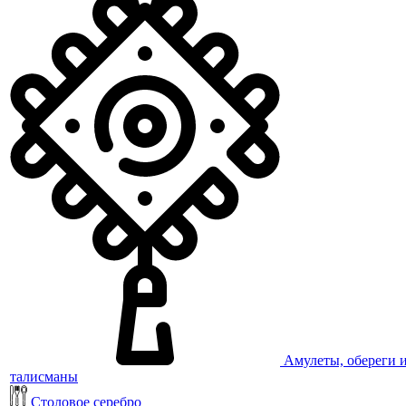
Амулеты, обереги 
талисманы
Столовое серебро