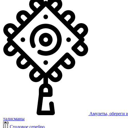
Амулеты, обереги 
талисманы
Столовое серебро