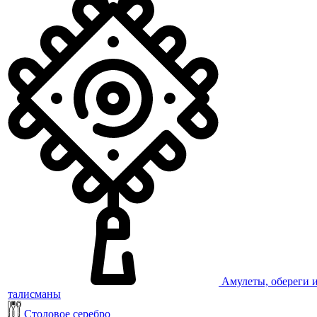
Амулеты, обереги 
талисманы
Столовое серебро