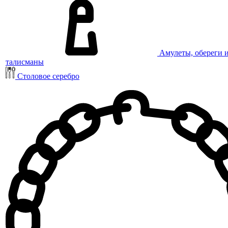
Амулеты, обереги 
талисманы
Столовое серебро