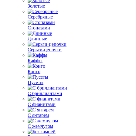
Золотые
Серебряные
Стопазами
Длинные
Серьги-цепочки
Каффы
Конго
Пусеты
С бриллиантами
С фианитами
С янтарем
С жемчугом