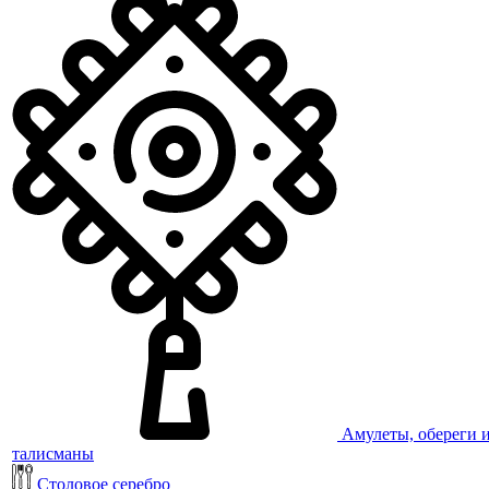
Амулеты, обереги 
талисманы
Столовое серебро