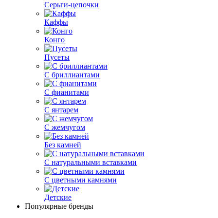
Серьги-цепочки
Каффы
Конго
Пусеты
С бриллиантами
С фианитами
С янтарем
С жемчугом
Без камней
С натуральными вставками
С цветными камнями
Детские
Популярные бренды