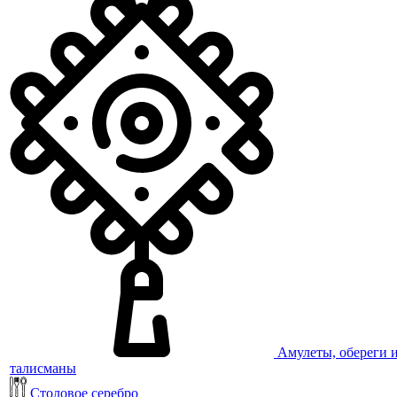
Амулеты, обереги 
талисманы
Столовое серебро